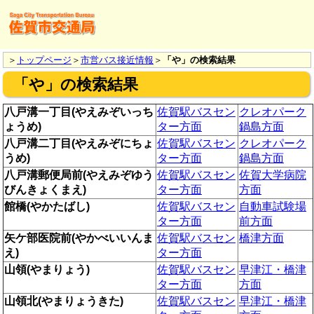
＞
トップページ
＞
市営バス接近情報
＞
「や」の検索結果
「や」の検索結果
八戸溝一丁目(やえみぞいっち
佐賀駅バスセン
クレオパーク
ょうめ)
ター方面
鍋島方面
八戸溝二丁目(やえみぞにちょ
佐賀駅バスセン
クレオパーク
うめ)
ター方面
鍋島方面
八戸溝郵便局前(やえみぞゆう
佐賀駅バスセン
佐賀大学病院
びんきょくまえ)
ター方面
方面
館橋(やかたばし)
佐賀駅バスセン
自動車試験場
ター方面
前方面
矢ケ部医院前(やかべいいんま
佐賀駅バスセン
橋津方面
え)
ター方面
山領(やまりょう)
佐賀駅バスセン
早津江・橋津
ター方面
方面
山領北(やまりょうきた)
佐賀駅バスセン
早津江・橋津