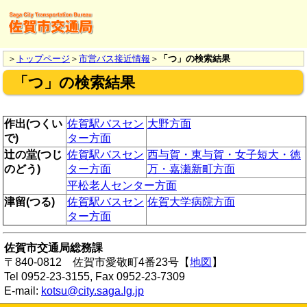
＞
トップページ
＞
市営バス接近情報
＞
「つ」の検索結果
「つ」の検索結果
作出(つくい
佐賀駅バスセン
大野方面
で)
ター方面
辻の堂(つじ
佐賀駅バスセン
西与賀・東与賀・女子短大・徳
のどう)
ター方面
万・嘉瀬新町方面
平松老人センター方面
津留(つる)
佐賀駅バスセン
佐賀大学病院方面
ター方面
佐賀市交通局総務課
〒840-0812 佐賀市愛敬町4番23号【
地図
】
Tel 0952-23-3155, Fax 0952-23-7309
E-mail:
kotsu@city.saga.lg.jp