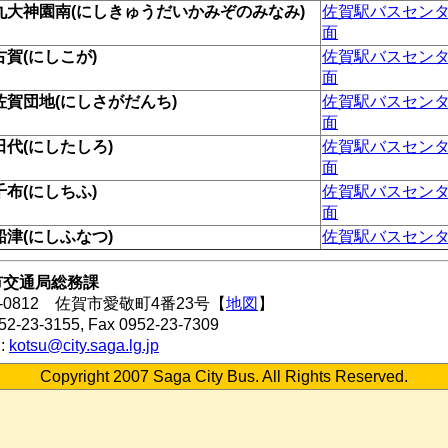
九大神園南(にしきゅうだいかみぞのみなみ)
佐賀駅バスセン
面
古賀(にしこが)
佐賀駅バスセン
面
佐賀団地(にしさがだんち)
佐賀駅バスセン
面
田代(にしたしろ)
佐賀駅バスセン
面
千布(にしちふ)
佐賀駅バスセン
面
船津(にしふなつ)
佐賀駅バスセン
市交通局総務課
0-0812 佐賀市愛敬町4番23号【
地図
】
952-23-3155, Fax 0952-23-7309
l:
kotsu@city.saga.lg.jp
Copyright 2007 Saga City Bus. All Rights Reserved.