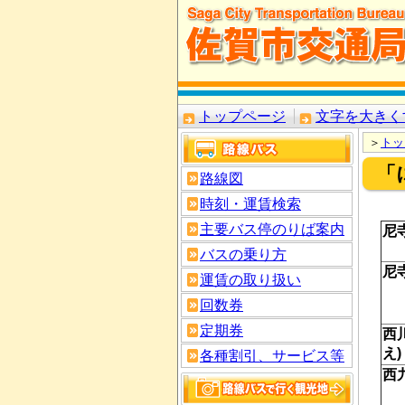
トップページ
文字を大きく
＞
トッ
「
路線図
時刻・運賃検索
主要バス停のりば案内
尼
バスの乗り方
尼
運賃の取り扱い
回数券
定期券
西
え)
各種割引、サービス等
西