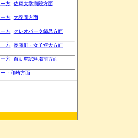
ター方
佐賀大学病院方面
ター方
大詫間方面
ター方
クレオパーク鍋島方面
ター方
長瀬町・女子短大方面
ター方
自動車試験場前方面
ター・和崎方面