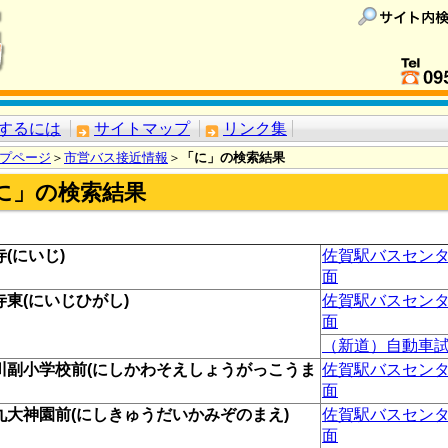
するには
サイトマップ
リンク集
プページ
＞
市営バス接近情報
＞
「に」の検索結果
に」の検索結果
寺(にいじ)
佐賀駅バスセン
面
寺東(にいじひがし)
佐賀駅バスセン
面
（新道）自動車
川副小学校前(にしかわそえしょうがっこうま
佐賀駅バスセン
面
九大神園前(にしきゅうだいかみぞのまえ)
佐賀駅バスセン
面