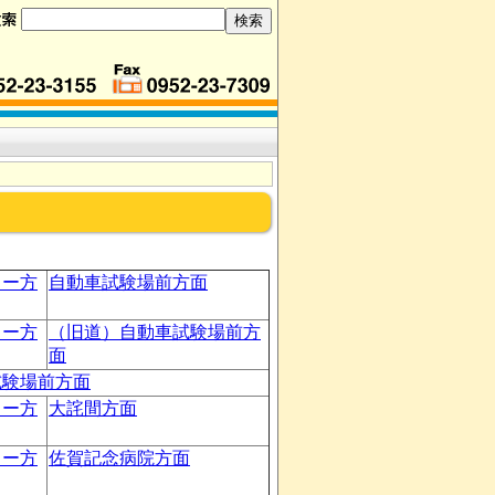
ター方
自動車試験場前方面
ター方
（旧道）自動車試験場前方
面
試験場前方面
ター方
大詫間方面
ター方
佐賀記念病院方面